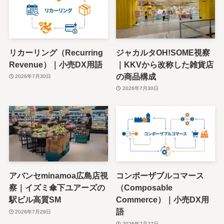
リカーリング（Recurring
ジャカルタOH!SOME視察
Revenue）｜小売DX用語
｜KKVから改称した雑貨店
の商品構成
2026年7月30日
2026年7月30日
アバンセminamoa広島店視
コンポーザブルコマース
察｜イズミ傘下ユアーズの
（Composable
駅ビル高質SM
Commerce）｜小売DX用
語
2026年7月29日
2026年7月27日