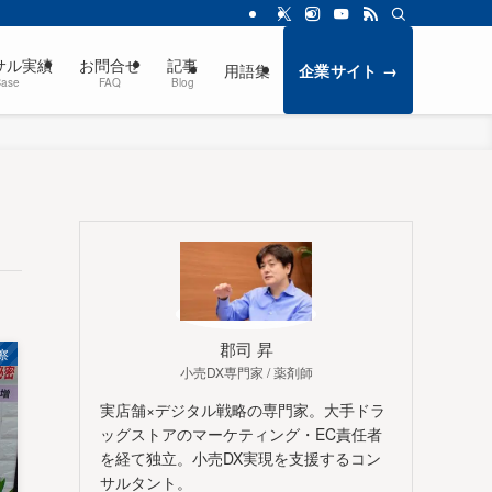
サル実績
お問合せ
記事
用語集
企業サイト →
Case
FAQ
Blog
郡司 昇
察
小売DX専門家 / 薬剤師
実店舗×デジタル戦略の専門家。大手ドラ
ッグストアのマーケティング・EC責任者
を経て独立。小売DX実現を支援するコン
サルタント。