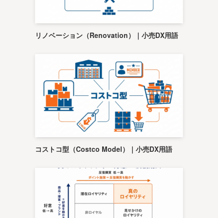
リノベーション（Renovation）｜小売DX用語
コストコ型（Costco Model）｜小売DX用語