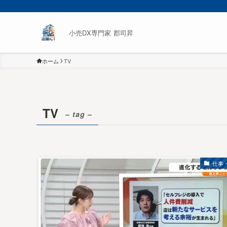
小売DX専門家 郡司昇
ホーム
TV
TV
– tag –
仕事