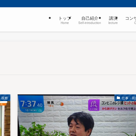
トップ
自己紹介
講演
コン
Home
Self-introduction
lecture
・視察
仕事・視