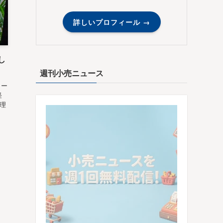
詳しいプロフィール →
し
週刊小売ニュース
コー
経
る理