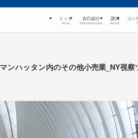
トップ
自己紹介
講演
コン
Home
Self-introduction
lecture
trom等マンハッタン内のその他小売業_NY視察