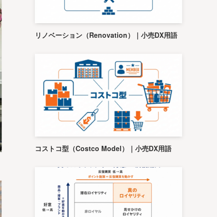
リノベーション（Renovation）｜小売DX用語
コストコ型（Costco Model）｜小売DX用語