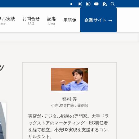
サル実績
お問合せ
記事
用語集
企業サイト →
Case
FAQ
Blog
ツ
郡司 昇
小売DX専門家 / 薬剤師
実店舗×デジタル戦略の専門家。大手ドラ
ッグストアのマーケティング・EC責任者
を経て独立。小売DX実現を支援するコン
サルタント。