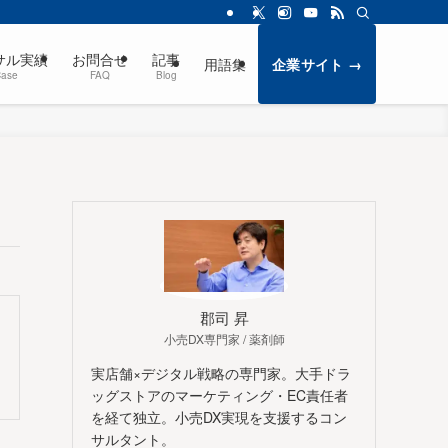
サル実績
お問合せ
記事
用語集
企業サイト →
Case
FAQ
Blog
郡司 昇
小売DX専門家 / 薬剤師
実店舗×デジタル戦略の専門家。大手ドラ
ッグストアのマーケティング・EC責任者
を経て独立。小売DX実現を支援するコン
サルタント。