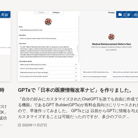
寄稿
記事・感
新時
GPTsで「日本の医療情報改革ナビ」を作りました。
『自分の好みにカスタマイズされたChatGPTを誰でも自由に作成
る機能』であるGPT Builder(GPTs)が有料会員向けにリリースされ
づけ
ので、早速作ってみました。 GPTsとは 以前からGPTに情報を与
DX」
カスタマイズすることは可能だったのですが、多少のプログ...
成功
.
2023年11月27日