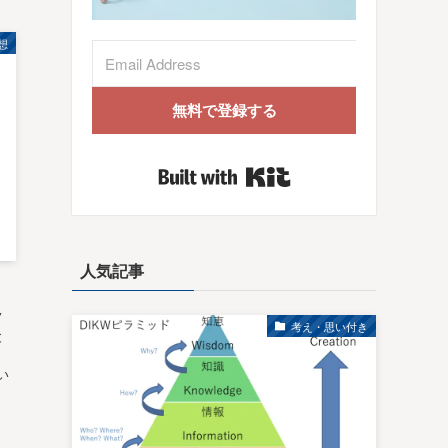
想
無料で登録する
Built with Kit
人気記事
ノ
考え・思い付き
と
てい