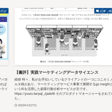
い付き
記事・感
【書評】実践マーケティングデータサイエンス
アバタ
経緯 時々、私がお手伝いしているクライアントの一つにコニカミ
あれば
ルタ様があり、マーケティングサービス事業で展開するgo insight
ンライ
いうAIを活用した顧客行動分析サービスが主です。
https://youtu.be/pql_Jjadsf8 そのプロダクトマネージャーをされ
た...
2023年4月27日