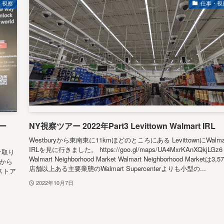
・視察
仕事・視
アー
NY視察ツアー 2022年Part3 Levittown Walmart IRL
Westburyから東南東に11kmほどのところにある LevittownにWalma
IRLを見に行きました。 https://goo.gl/maps/UA4MxrKAnXQkjLGz6
受け取り
Walmart Neighborhood Market Walmart Neighborhood Marketは3,5
論から
店舗以上ある主要業態のWalmart Supercenterよりも小型の...
ストア
2022年10月7日