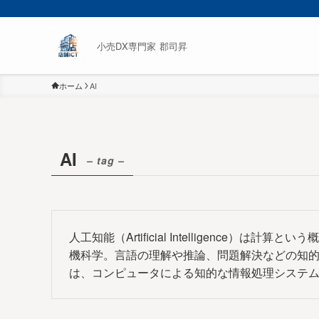
小売DX専門家 郡司昇
ホーム
AI
AI
– tag –
人工知能（Artificial Intelligence
機科学。言語の理解や推論、問題解決などの知
は、コンピュータによる知的な情報処理システ