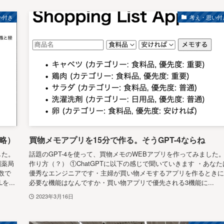
い付き
考え・思い付
略）
買物メモアプリを15分で作る。そうGPT-4ならね
した。
話題のGPT-4を使って、買物メモのWEBアプリを作ってみました
剤薬局
作り方（？） ①ChatGPTに以下の感じで聞いていきます ・あなた
数で
優秀なエンジニアです・主婦が買い物メモするアプリを作るときに
...
必要な機能はなんですか・買い物アプリで優先される3機能に...
2023年3月16日