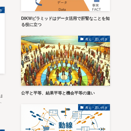
き
DIKWピラミッドはデータ活用で肝腎なことを知
る役に立つ
考え・思い付き
。
公平と平等、結果平等と機会平等の違い
は
、
考え・思い付き