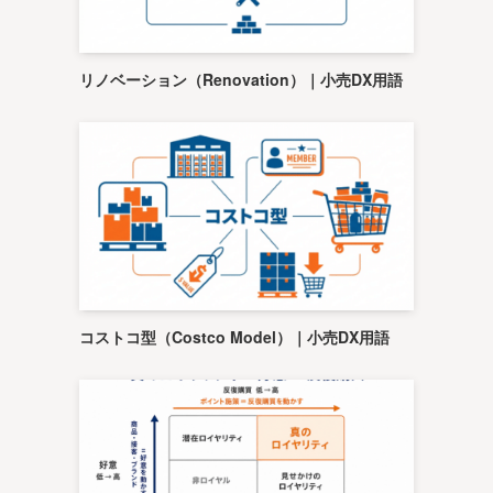
リノベーション（Renovation）｜小売DX用語
コストコ型（Costco Model）｜小売DX用語