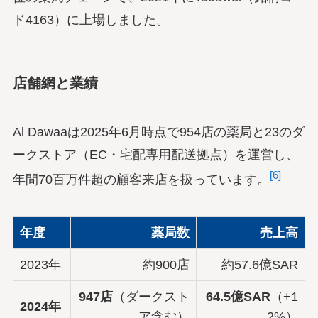
ド4163）に上場しました。
店舗網と業績
Al Dawaaは2025年6月時点で954店の薬局と23のダ
ークストア（EC・宅配専用配送拠点）を運営し、
[6]
年間70百万件超の顧客来店を扱っています。
年度
薬局数
売上高
2023年
約900店
約57.6億SAR
947店
（ダークスト
64.5億SAR
（+1
2024年
ア含む）
2%）