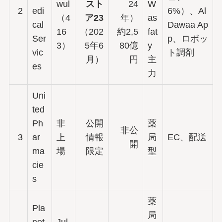
wul
スト
24
W
2
edi
6%）、Al
（4
ア23
年）
as
cal
Dawaa Ap
16
（202
約2,5
fat
Ser
p、ロボッ
3）
5年6
80億
y
vic
ト調剤
月）
円
主
es
力
Uni
ted
Ph
非
公開
薬
非公
3
ar
上
情報
局
EC、配送
開
ma
場
限定
型
cie
s
薬
Pla
局
net
Jul