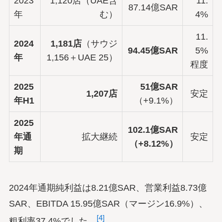
2023
1,120店（UAE含
11.
87.14億SAR
年
む）
4%
11.
2024
1,181店
（サウジ
94.45億SAR
5%
年
1,156＋UAE 25）
程度
2025
51億SAR
1,207店
安定
年H1
（+9.1%）
2025
102.1億SAR
年通
拡大継続
安定
（+8.12%）
期
2024年通期純利益は8.21億SAR、営業利益8.73億
SAR、EBITDA 15.95億SAR（マージン16.9%）、
[4]
粗利率37.4%でした。