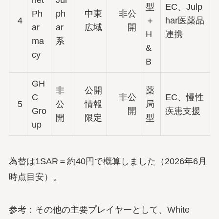
型
EC、Julp
Ph
ph
中東
非公
4
＋
har医薬品
ar
ar
広域
開
H
連携
ma
系
&
cy
B
GH
非
公開
薬
C
非公
EC、慢性
5
公
情報
局
Gro
開
疾患支援
開
限定
型
up
為替は1SAR＝約40円で概算しました（2026年6月
時点目安）。
参考：その他の主要プレイヤーとして、White