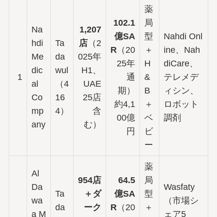
薬
102.1
局
Na
1,207
億SA
型
Nahdi Onl
hdi
Ta
店
（2
R
（20
＋
ine、Nah
Me
da
025年
25年
H
diCare、
dic
wul
H1、
1
通
&
テレメデ
al
（4
UAE
期）
B
ィシン、
Co
16
25店
約4,1
＋
ロボット
mp
4）
含
00億
ベ
調剤
any
む）
円
ビ
ー
薬
Al
954店
64.5
局
Da
Wasfaty
Ta
＋ダ
億SA
型
wa
（市場シ
da
ーク
R
（20
＋
a M
ェア5