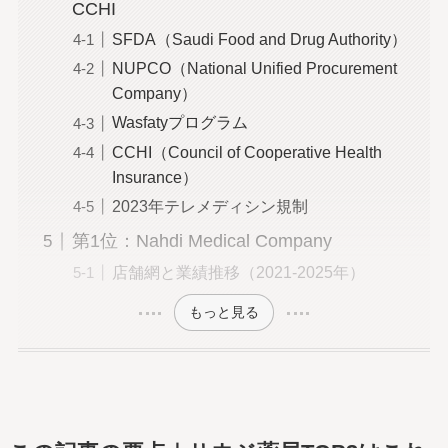
CCHI
SFDA（Saudi Food and Drug Authority）
NUPCO（National Unified Procurement
Company）
Wasfatyプログラム
CCHI（Council of Cooperative Health
Insurance）
2023年テレメディシン規制
第1位：Nahdi Medical Company
店舗網と業績推移（2021-2025年）
もっと見る