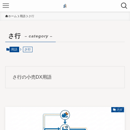
ホーム
用語
さ行
さ行
– category –
用語
さ行
さ行の小売DX用語
さ行