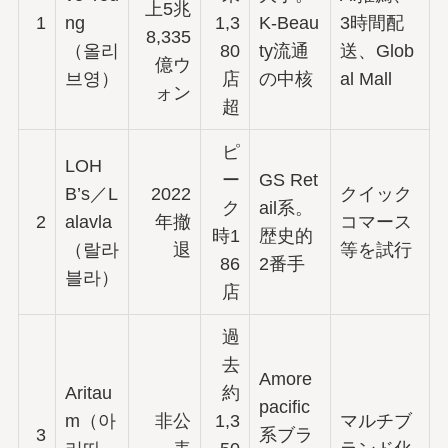
上5兆
1
ng
1,3
K-Beau
3時間配
8,335
（올리
80
ty流通
送、Glob
億ウ
브영）
店
の中核
al Mall
ォン
超
ピ
LOH
ー
GS Ret
B’s／L
2022
クイック
ク
ail系。
2
alavla
年撤
コマース
時1
歴史的
（랄라
退
等を試行
86
2番手
블라）
店
過
去
Amore
Aritau
約
pacific
m（아
非公
1,3
マルチブ
3
系ブラ