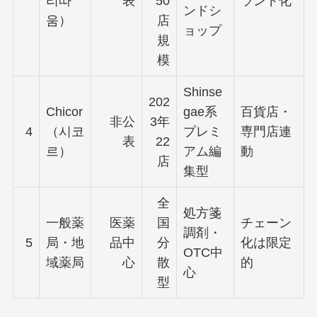
리따
表
50
ランド化
ンドシ
움）
店
ョップ
規
模
Shinse
202
Chicor
gae系
百貨店・
非公
3年
4
（시코
プレミ
専門店連
表
22
르）
アム編
動
店
集型
全
処方箋
一般薬
医薬
国
チェーン
調剤・
5
局・地
品中
分
化は限定
OTC中
域薬局
心
散
的
心
型