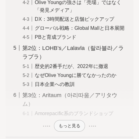
Olive Youngの強さは「売場」ではなく
「発見メディア」
DX：3時間配送と店舗ピックアップ
グローバル戦略：Global Mallと日本展開
PBと育成ブランド
第2位：LOHB’s／Lalavla（랄라블라／ラ
ラブラ）
歴史的2番手だが、2022年に撤退
なぜOlive Youngに勝てなかったのか
日本企業への教訓
第3位：Aritaum（아리따움／アリタウ
ム）
Amorepacific系のブランドショップ
もっと見る