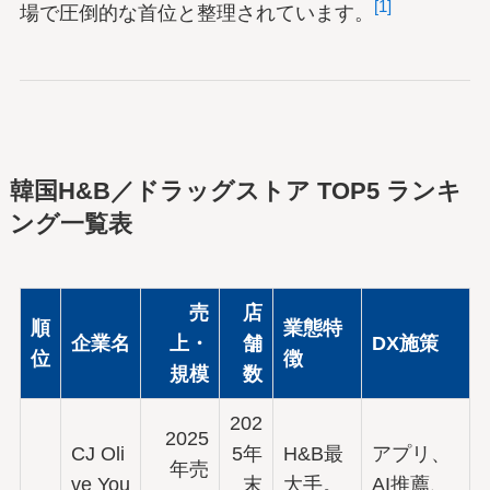
[1]
場で圧倒的な首位と整理されています。
韓国H&B／ドラッグストア TOP5 ランキ
ング一覧表
売
店
順
業態特
企業名
上・
舗
DX施策
位
徴
規模
数
202
2025
CJ Oli
5年
H&B最
アプリ、
年売
ve You
末
大手。
AI推薦、