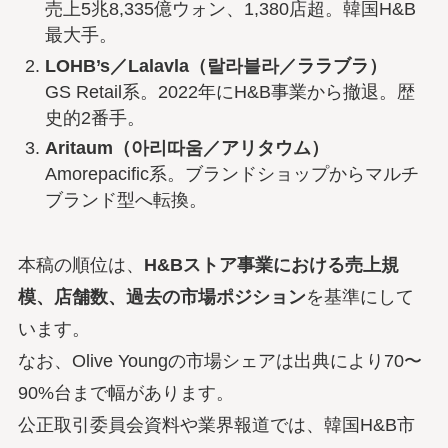
売上5兆8,335億ウォン、1,380店超。韓国H&B
最大手。
LOHB’s／Lalavla（랄라블라／ララブラ）
GS Retail系。2022年にH&B事業から撤退。歴
史的2番手。
Aritaum（아리따움／アリタウム）
Amorepacific系。ブランドショップからマルチ
ブランド型へ転換。
本稿の順位は、
H&Bストア事業における売上規
模、店舗数、過去の市場ポジション
を基準にして
います。
なお、Olive Youngの市場シェアは出典により70〜
90%台まで幅があります。
公正取引委員会資料や業界報道では、韓国H&B市