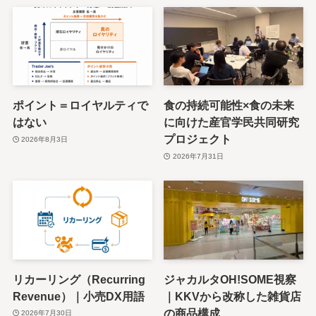
ポイント＝ロイヤルティで
食の持続可能性×食の未来
はない
に向けた産官学民共同研究
プロジェクト
2026年8月3日
2026年7月31日
リカーリング（Recurring
ジャカルタOH!SOME視察
Revenue）｜小売DX用語
｜KKVから改称した雑貨店
の商品構成
2026年7月30日