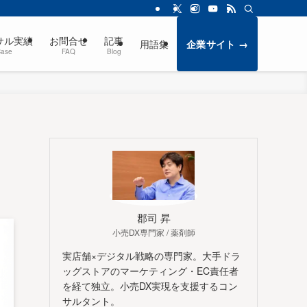
サル実績
お問合せ
記事
用語集
企業サイト →
Case
FAQ
Blog
郡司 昇
小売DX専門家 / 薬剤師
実店舗×デジタル戦略の専門家。大手ドラ
ッグストアのマーケティング・EC責任者
を経て独立。小売DX実現を支援するコン
サルタント。