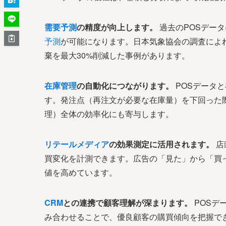
需要予測
の精度が向上します。
過去のPOSデー
予測
が可能になります。日本気象協会の調査によ
棄を最大30%削減した事例があります。
在庫管理
の自動化につながります。
POSデータ
す。発注点（再注文が必要な在庫量）を下回った
理）全体の効率化にも寄与します。
リテールメディア
の効果測定に活用されます。
店
買変化を計測できます。広告の「見た」から「買
値を高めています。
CRM
との連携で顧客理解が深まります。
POSデ
み合わせることで、優良顧客の購買傾向を把握で