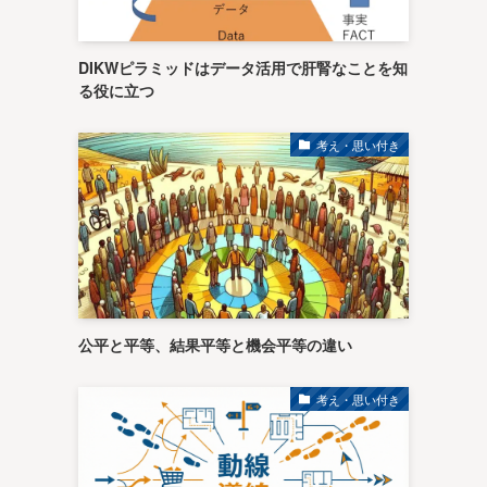
DIKWピラミッドはデータ活用で肝腎なことを知
る役に立つ
を
考え・思い付き
公平と平等、結果平等と機会平等の違い
考え・思い付き