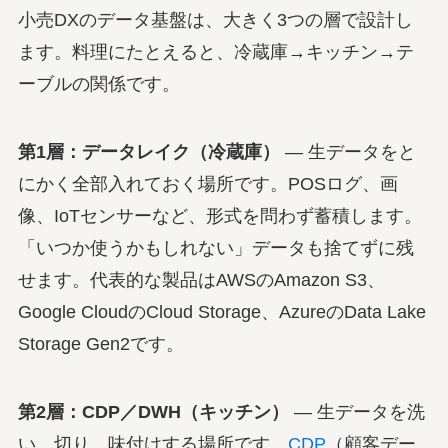
小売DXのデータ基盤は、大きく3つの層で設計し
ます。料理にたとえると、冷蔵庫→キッチン→テ
ーブルの関係です。
第1層：データレイク（冷蔵庫）
— 生データをと
にかく全部入れておく場所です。POSログ、画
像、IoTセンサーなど、形式を問わず蓄積します。
「いつか使うかもしれない」データも捨てずに残
せます。代表的な製品はAWSのAmazon S3、
Google CloudのCloud Storage、AzureのData Lake
Storage Gen2です。
第2層：CDP／DWH（キッチン）
— 生データを洗
い、切り、味付けする場所です。
CDP
（顧客デー