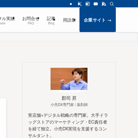
サル実績
お問合せ
記事
用語集
企業サイト →
Case
FAQ
Blog
郡司 昇
小売DX専門家 / 薬剤師
実店舗×デジタル戦略の専門家。大手ドラ
ッグストアのマーケティング・EC責任者
を経て独立。小売DX実現を支援するコン
サルタント。