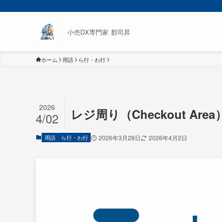
小売DX専門家 郡司昇
ホーム
用語
ら行・わ行
2026
レジ周り（Checkout Ar
4/02
用語
ら行・わ行
2026年3月28日
2026年4月2日