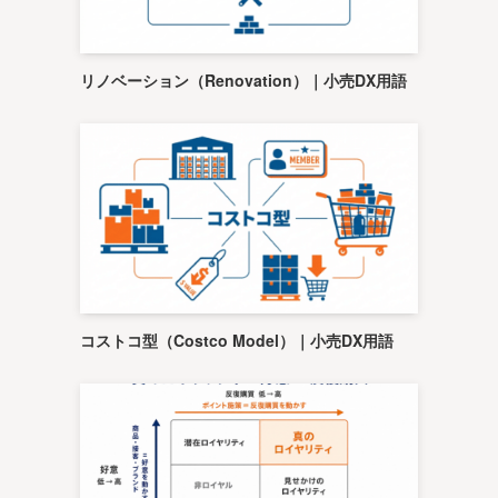
リノベーション（Renovation）｜小売DX用語
コストコ型（Costco Model）｜小売DX用語