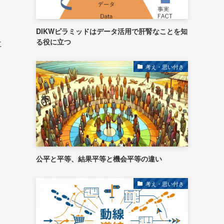
DIKWピラミッドはデータ活用で肝腎なことを知
る役に立つ
に
考え・思い付き
公平と平等、結果平等と機会平等の違い
考え・思い付き